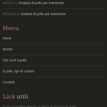
Michela
su
Insalata di pollo per tramezzini
Nicoletta
su
Insalata di pollo per tramezzini
Menu
Home
Ricette
Che cos’è il pollo
Il pollo: tipi di cotture
Contatti
Link
utili
Scopri le ricette semplici e veloci di insalata di pollo: