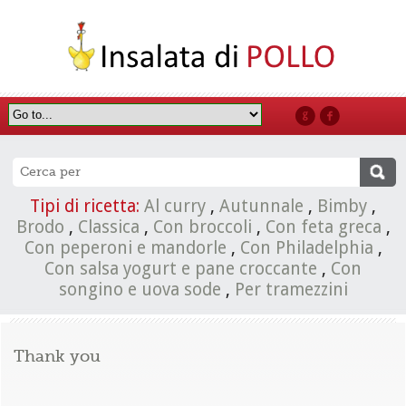
Tipi di ricetta:
Al curry
,
Autunnale
,
Bimby
,
Brodo
,
Classica
,
Con broccoli
,
Con feta greca
,
Con peperoni e mandorle
,
Con Philadelphia
,
Con salsa yogurt e pane croccante
,
Con
songino e uova sode
,
Per tramezzini
Thank you