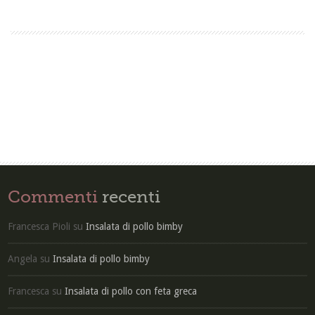
Commenti
recenti
Francesca Pioli
su
Insalata di pollo bimby
Angela
su
Insalata di pollo bimby
Francesca
su
Insalata di pollo con feta greca